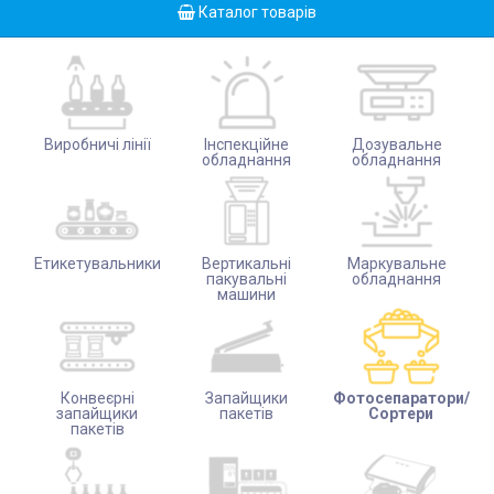
Каталог товарів
Виробничі лінії
Інспекційне
Дозувальне
обладнання
обладнання
Етикетувальники
Вертикальні
Маркувальне
пакувальні
обладнання
машини
Конвеєрні
Запайщики
Фотосепаратори/
запайщики
пакетів
Сортери
пакетів