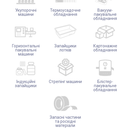
Укупорочні
Термоусадочне
Вакуум-
машини
обладнання
пакувальне
обладнання
Горизонтальні
Запайщики
Картонажне
пакувальні
лотків
обладнання
машини
Індукційні
Стрепінг машини
Блістер-
запайщики
пакувальне
обладнання
Запасні частини
та росхідні
матеріали